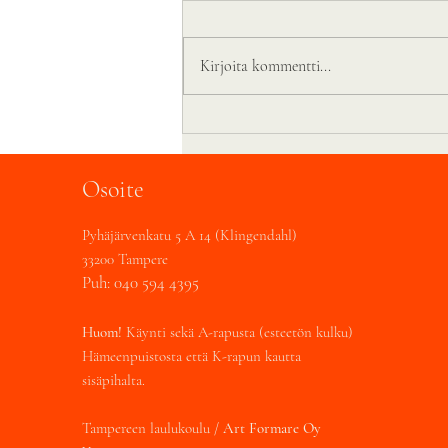
Kirjoita kommentti...
“Voinko mä laulaa tätä?”
Osoite
Pyhäjärvenkatu 5 A 14 (Klingendahl)
33200 Tampere
Puh: 040 594 4395
Huom!
Käynti sekä A-rapusta (esteetön kulku)
Hämeenpuistosta että K-rapun kautta
sisäpihalta.
Tampereen laulukoulu /
Art Formare Oy