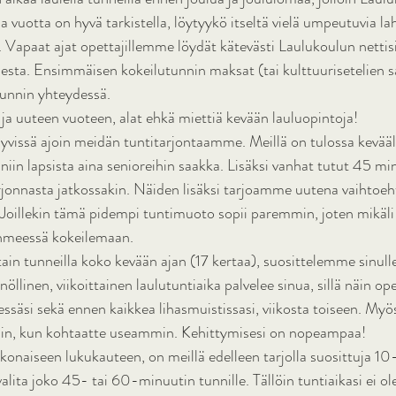
a vuotta on hyvä tarkistella, löytyykö itseltä vielä umpeutuvia lah
. Vapaat ajat opettajillemme löydät kätevästi Laulukoulun nettisi
esta. Ensimmäisen kokeilutunnin maksat (tai kulttuurisetelien s
tunnin yhteydessä. 
 ja uuteen vuoteen, alat ehkä miettiä kevään lauluopintoja! 
yvissä ajoin meidän tuntitarjontaamme. Meillä on tulossa kevääl
niin lapsista aina senioreihin saakka. Lisäksi vanhat tutut 45 mi
arjonnasta jatkossakin. Näiden lisäksi tarjoamme uutena vaihtoe
 Joillekin tämä pidempi tuntimuoto sopii paremmin, joten mikäli
ihmeessä kokeilemaan. 
tain tunneilla koko kevään ajan (17 kertaa), suosittelemme sinull
öllinen, viikoittainen laulutuntiaika palvelee sinua, sillä näin ope
säsi sekä ennen kaikkea lihasmuistissasi, viikosta toiseen. Myös
in, kun kohtaatte useammin. Kehittymisesi on nopeampaa! 
konaiseen lukukauteen, on meillä edelleen tarjolla suosittuja 10
valita joko 45- tai 60-minuutin tunnille. Tällöin tuntiaikasi ei ole