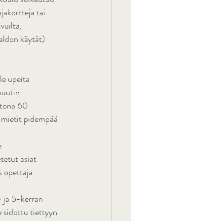
jakortteja tai 
vuilta, 
aldon käytät) 
le upeita 
nuutin 
htona 60 
 mietit pidempää 
e 
tetut asiat 
 opettaja 
- ja 5-kerran 
 sidottu tiettyyn 