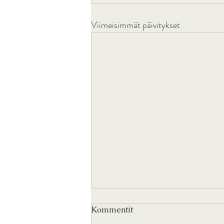
Viimeisimmät päivitykset
Kommentit