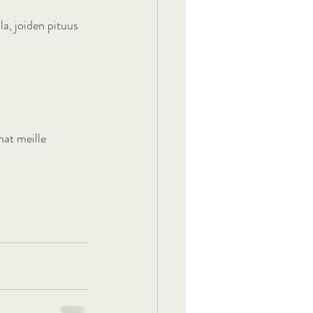
 
la, joiden pituus 
at meille 