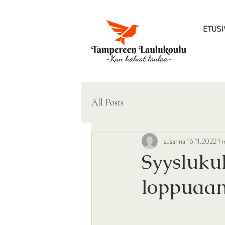
ETUSI
All Posts
susanna
16.11.2022
1 
Syysluku
loppuaan