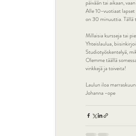
päivään tai aikaan, vaan
Alle 10-vuotiaat lapset 
on 30 minuuttia. Tällä ta
Millaisia kursseja tai p
Yhteislaulua, biisinkirj
Studiotyöskentelyä, mi
Olemme täällä somessa s
vinkkejä ja toiveita! 
Laulun iloa marraskuun 
Johanna -ope 