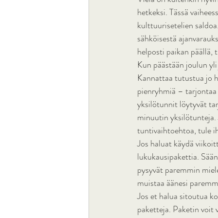
hetkeksi. Tässä vaiheess
kulttuurisetelien saldoa
sähköisestä ajanvarauks
helposti paikan päällä, 
Kun päästään joulun yli
Kannattaa tutustua jo h
pienryhmiä – tarjontaa 
yksilötunnit löytyvät t
minuutin yksilötunteja.
tuntivaihtoehtoa, tule 
Jos haluat käydä viikoit
lukukausipakettia. Säänn
pysyvät paremmin mieles
muistaa äänesi paremm
Jos et halua sitoutua ko
paketteja. Paketin voit 