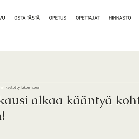
VU
OSTA TÄSTÄ
OPETUS
OPETTAJAT
HINNASTO
min käytetty lukemiseen
kausi alkaa kääntyä koht
!