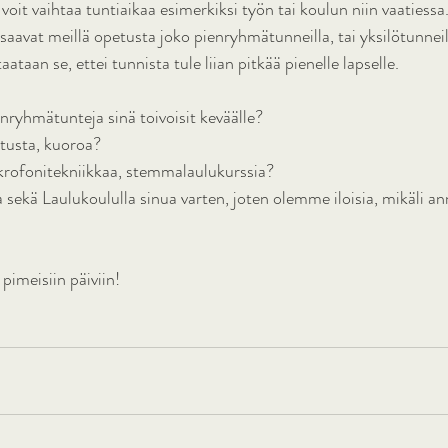
 voit vaihtaa tuntiaikaa esimerkiksi työn tai koulun niin vaatiessa.
saavat meillä opetusta joko pienryhmätunneilla, tai yksilötunneil
ataan se, ettei tunnista tule liian pitkää pienelle lapselle. 
ienryhmätunteja sinä toivoisit keväälle? 
oitusta, kuoroa?
krofonitekniikkaa, stemmalaulukurssia?
ekä Laulukoululla sinua varten, joten olemme iloisia, mikäli ann
pimeisiin päiviin!