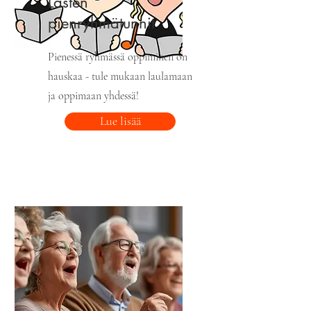
Lasten
pienryhmätunnit
Pienessä ryhmässä oppiminen on
hauskaa - tule mukaan laulamaan
ja oppimaan yhdessä!
Lue lisää