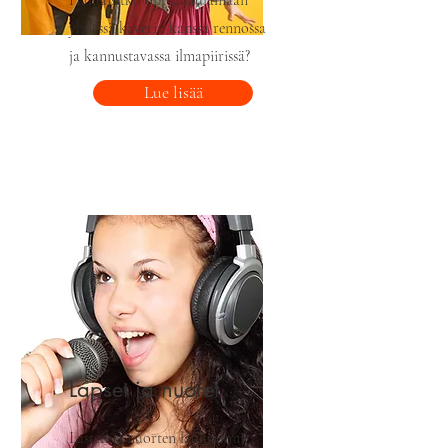
Haluaisitko oppia laulamaan
yhdessä kaverin kanssa rennossa
ja kannustavassa ilmapiirissä?
Lue lisää
Lapset ja nuoret
Lasten ja nuorten laulutunnit