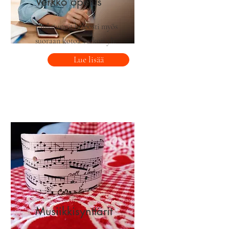
Verkko opetus
Laulutunnit helposti myös
suoraan kotoa verkon yli.
Lue lisää
Musiikkisynttärit