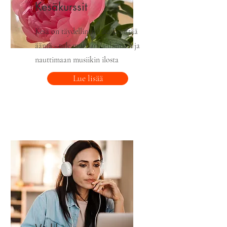
Kesäkurssit
Kesä on täydellinen aika kehittää
ääntä - tule mukaan laulamaan ja
nauttimaan musiikin ilosta
Lue lisää