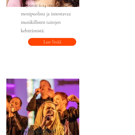
tarjoavat 6-14 -vuotiaille
monipuolista ja innostavaa
musiikillisten taitojen
kehittämistä.
Lue lisää
Ryhmätunnit