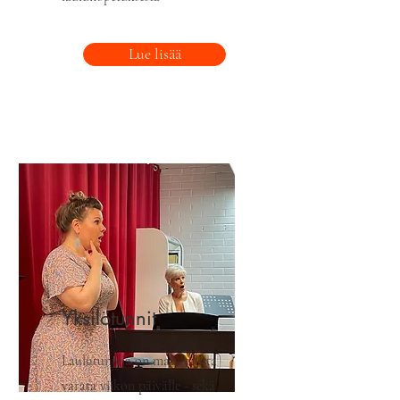
Lue lisää
Yksilötunnit
Laulutunteja on mahdollista
varata viikon päivälle - sekä