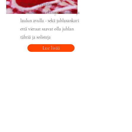
Tee lasten synttäreistä
ikimuistoinen elämys musiikin ja
laulun avulla - sekä juhlasankari
että vieraat saavat olla juhlan
tähtiä ja solisteja
Lue lisää