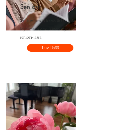
Seniorit
Laulaminen ei katso ikää - tule
löytämään oma äänesi myös
seniori-iässä.
Lue lisää