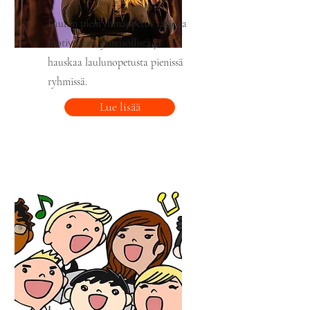
Laulun pienryhmäopetus tarjoaa
motivoivaa, yhteisöllistä ja
hauskaa laulunopetusta pienissä
ryhmissä.
Lue lisää