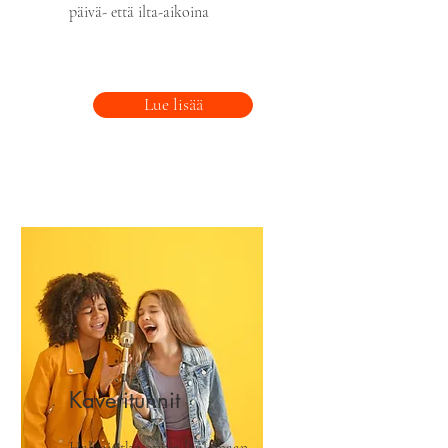
päivä- että ilta-aikoina
Lue lisää
Kaveritunnit