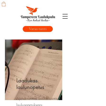
Varaa tunti
Laadukas
laulunopetus
Ajatuksiamme laadukkaasta
laulunopetuksesta