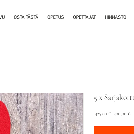
VU
OSTA TÄSTÄ
OPETUS
OPETTAJAT
HINNASTO
5 x Sarjakort
Normaali
A
 425,00 € 
400,00 €
hinta