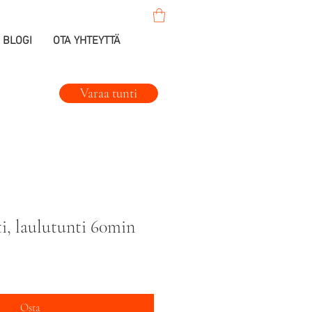
BLOGI
OTA YHTEYTTÄ
Varaa tunti
ti, laulutunti 60min
lehinta
Osta