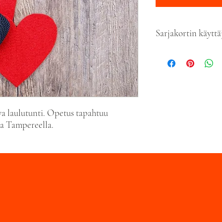
Sarjakortin käytt
5 x sarjakortti on voimas
voimassa 9kk ostopäiväs
edellisenä päivänä klo 20
tunti on varattu.
Kaikkien opettajan sähk
nettisivuiltamme kyseis
va laulutunti. Opetus tapahtuu
kirjekuoren ✉️ kohdalt
sa Tampereella.
kohdalta.
Edellisen illan klo 20.0
enää mahdollista ja tunt
Sarjakorttien mahdollis
esittää myös lääkärintod
selkeästi ilmi, jos asiak
Jos opettaja sairastuu t
Laulukoulu on velvoitett
sopimaan sairastuneen o
korvata menetetty tunt