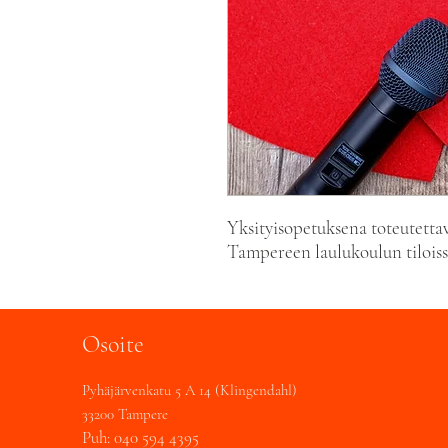
Yksityisopetuksena toteutetta
Tampereen laulukoulun tilois
Osoite
Pyhäjärvenkatu 5 A 14 (Klingendahl)
33200 Tampere
Puh: 040 594 4395