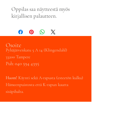
Oppilas saa näytteestä myös
kirjallisen palautteen.
Osoite
Pyhäjärvenkatu 5 A 14 (Klingendahl)
33200 Tampere
Puh:
040 594 4395
Huom!
Käynti sekä A-rapusta (esteetön kulku)
Hämeenpuistosta että K-rapun kautta
sisäpihalta.
Tampereen laulukoulu /
Art Formare Oy
Y
3148990-2
toimisto@tampereenlaulukoulu.fi