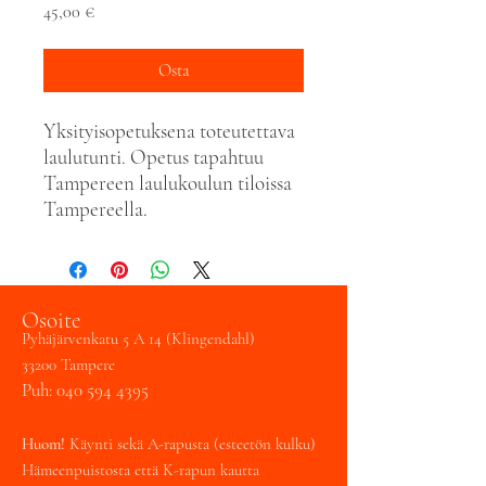
Hinta
45,00 €
Osta
Yksityisopetuksena toteutettava
laulutunti. Opetus tapahtuu
Tampereen laulukoulun tiloissa
Tampereella.
Osoite
Pyhäjärvenkatu 5 A 14 (Klingendahl)
33200 Tampere
Puh:
040 594 4395
Huom!
Käynti sekä A-rapusta (esteetön kulku)
Hämeenpuistosta että K-rapun kautta