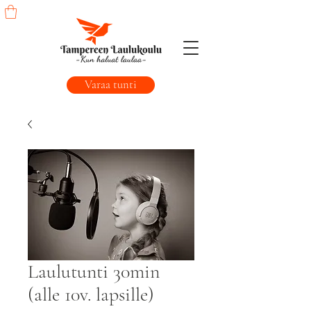
Varaa tunti
Laulutunti 30min
(alle 10v. lapsille)