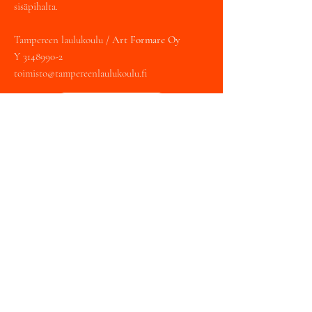
sisäpihalta.
Tampereen laulukoulu /
Art Formare Oy
Y
3148990-2
toimisto@tampereenlaulukoulu.fi
Varaa tunti