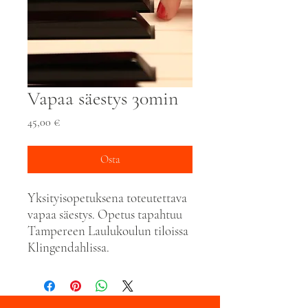
Vapaa säestys 30min
Hinta
45,00 €
Osta
Yksityisopetuksena toteutettava
vapaa säestys. Opetus tapahtuu
Tampereen Laulukoulun tiloissa
Klingendahlissa.