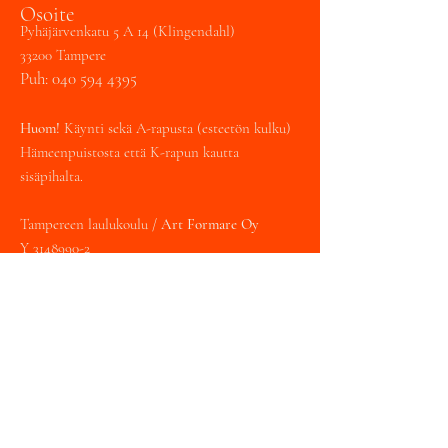
Osoite
Pyhäjärvenkatu 5 A 14 (Klingendahl)
33200 Tampere
Puh:
040 594 4395
Huom!
Käynti sekä A-rapusta (esteetön kulku)
Hämeenpuistosta että K-rapun kautta
sisäpihalta.
Tampereen laulukoulu /
Art Formare Oy
Y
3148990-2
toimisto@tampereenlaulukoulu.fi
Varaa tunti