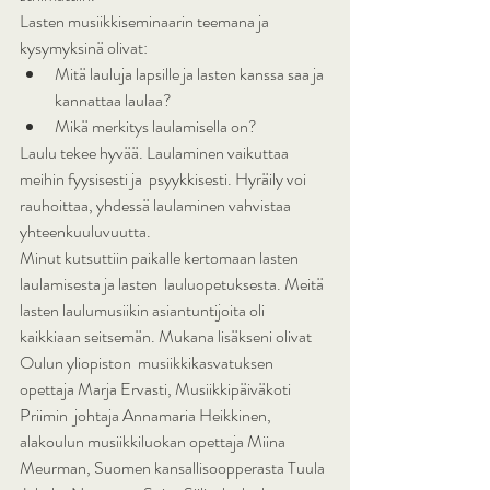
Lasten musiikkiseminaarin teemana ja 
kysymyksinä olivat:
Mitä lauluja lapsille ja lasten kanssa saa ja 
kannattaa laulaa?
Mikä merkitys laulamisella on?
Laulu tekee hyvää. Laulaminen vaikuttaa 
meihin fyysisesti ja  psyykkisesti. Hyräily voi 
rauhoittaa, yhdessä laulaminen vahvistaa  
yhteenkuuluvuutta.
Minut kutsuttiin paikalle kertomaan lasten 
laulamisesta ja lasten  lauluopetuksesta. Meitä 
lasten laulumusiikin asiantuntijoita oli  
kaikkiaan seitsemän. Mukana lisäkseni olivat 
Oulun yliopiston  musiikkikasvatuksen 
opettaja Marja Ervasti, Musiikkipäiväkoti 
Priimin  johtaja Annamaria Heikkinen, 
alakoulun musiikkiluokan opettaja Miina  
Meurman, Suomen kansallisoopperasta Tuula 