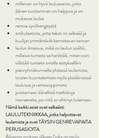
millainen on hyvä lauluasento, jotta 
äänen tuottaminen on helppoa ja on 
mukavaa laulaa
rentoa syvähengitystä
artikulaatiota, jotta teksti on selkeää ja 
kuulijat ymmärtävät kerrottavan tarinan
laulun ilmaisua, mikä on laulun sisältö, 
millaisia tunteita se herättää, miten voin 
välittää tunteita omalla esitykselläni
pienryhmätunneilla yhdessä laulamista, 
toisten kuuntelemista myös yksiäänisissä 
lauluissa ja vertaisoppimista
poistamaan äänellisiä matkittuja 
maneereita, jos niitä on ehtinyt tulemaan
Nämä kaikki asiat ovat selkeästi 
LAULUTEKNIIKKAA, jotka helpottavat 
laulamista ja ovat TÄYSIN GENREVAPAITA 
PERUSASIOITA.
Äänenmurroksen jälkeen (joka on myös 