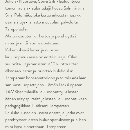
Jukola-Nuorteva, Soiva Siili  -lauluyhtyeen 
toinen laulaja-lauluntekijä Kyösti Salmijärvi ja 
Silja  Palomäki, joka kertoi aiheesta musiikki 
osana äitiys- ja lastenneuvolan  palveluita 
Tampereella.
Minun osuuteni oli kertoa ja perehdyttää 
miten ja mitä lapsille opetetaan.
Kokemukseni lasten ja nuorten 
laulunopetuksessa on erittäin laaja.  Olen 
suunnitellut ja perustanut 10 vuotta sitten 
alkaneen lasten ja  nuorten laulukoulun 
Tampereen konservatorioon ja toimin edelleen 
sen  vastuuopettajana. Tämän lisäksi opetan 
TAMKissa tuleville  laulunopettajille lasten 
äänen erityispiirteitä ja lasten  laulunopetuksen 
pedagogiikkaa. Lisäkseni Tampereen 
Laulukoulussa on  useita opettajia, jotka ovat 
perehtyneet lasten laulunopetukseen ja  siihen 
mitä lapsille opetetaan. Tampereen 