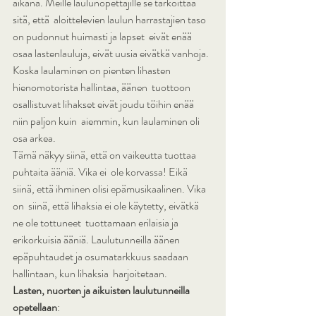
aikana. Meille laulunopettajille se tarkoittaa 
sitä, että  aloittelevien laulun harrastajien taso 
on pudonnut huimasti ja lapset  eivät enää 
osaa lastenlauluja, eivät uusia eivätkä vanhoja.
Koska laulaminen on pienten lihasten 
hienomotorista hallintaa, äänen  tuottoon 
osallistuvat lihakset eivät joudu töihin enää 
niin paljon kuin  aiemmin, kun laulaminen oli 
osa arkea.
Tämä näkyy siinä, että on vaikeutta tuottaa 
puhtaita ääniä. Vika ei  ole korvassa! Eikä 
siinä, että ihminen olisi epämusikaalinen. Vika 
on  siinä, että lihaksia ei ole käytetty, eivätkä 
ne ole tottuneet  tuottamaan erilaisia ja 
erikorkuisia ääniä. Laulutunneilla äänen  
epäpuhtaudet ja osumatarkkuus saadaan 
hallintaan, kun lihaksia  harjoitetaan.
Lasten, nuorten ja aikuisten laulutunneilla 
opetellaan
: