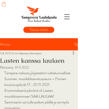
Varaa tunti
Päivitys
9.8.2022
3 min käytetty lukemiseen
Lasten kanssa laulaen
Päivitetty:
19.9.2022
Tampere-talossa järjestettiin valtakunnalliset 
Suomen  musiikkikasvatusseura – Fismen 
koulutuspäivät 17.-20.11.2021.  
Ensimmäisenä päivänä oli Lasten 
musiikkiseminaari SAA LAULAA!  
Seminaariin sai tulla paikan päälle ja se myös 
striimattiin.