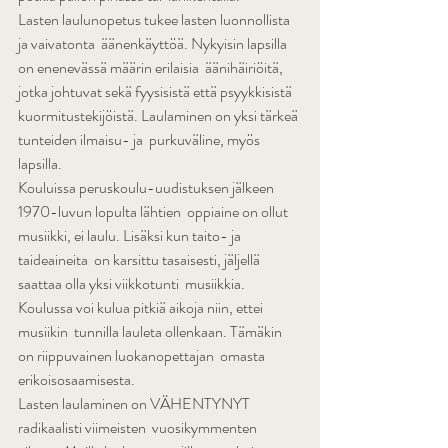
Lasten laulunopetus tukee lasten luonnollista 
ja vaivatonta  äänenkäyttöä. Nykyisin lapsilla 
on enenevässä määrin erilaisia  äänihäiriöitä, 
jotka johtuvat sekä fyysisistä että psyykkisistä  
kuormitustekijöistä. Laulaminen on yksi tärkeä 
tunteiden ilmaisu- ja  purkuväline, myös 
lapsilla.
Kouluissa peruskoulu-uudistuksen jälkeen 
1970-luvun lopulta lähtien  oppiaine on ollut 
musiikki, ei laulu. Lisäksi kun taito- ja 
taideaineita  on karsittu tasaisesti, jäljellä 
saattaa olla yksi viikkotunti  musiikkia. 
Koulussa voi kulua pitkiä aikoja niin, ettei 
musiikin  tunnilla lauleta ollenkaan. Tämäkin 
on riippuvainen luokanopettajan  omasta 
erikoisosaamisesta.
Lasten laulaminen on VÄHENTYNYT 
radikaalisti viimeisten  vuosikymmenten 