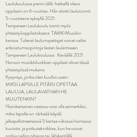
Laulukoulussa pienin tällä  hetkellä oleva 
oppilaani on 6-vuotias. Hän aloitti laulutunnit  
5-vuotiaana syksyllä 2021.
Tampereen Laulukoulu toimii myös 
yhteistyöoppilaitoksena  TAMK/Musiikin 
kanssa. Tulevat laulunopettajat voivat valita  
erikoistumisopintoja lasten laulamiseen 
Tampereen Laulukoulussa.  Keväällä 2021 
Norssin musiikkiluokkien oppilaat olivat tässä  
yhteistyössä mukana.
Kysymys, jonka olen kuullut usein:
MIKSI LAPSILLE PITÄISI OPETTAA 
LAULUA, LAULAVATHAN HE 
MUUTENKIN?
Yksinkertainen vastaus voisi olla esimerkiksi, 
miksi lapsille on  tärkeää käydä 
jalkapallotreeneissä 5 kertaa viikossa hiomassa 
kuvioita  ja potkutekniikkaa, kun he voivat 
potkia pallon pihassa tai  lähikentällä.