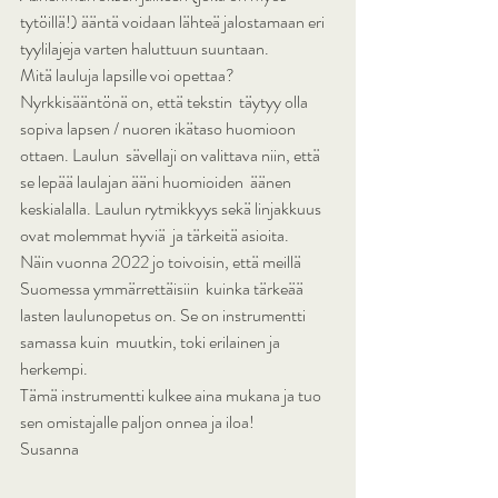
tytöillä!) ääntä voidaan lähteä jalostamaan eri 
tyylilajeja varten haluttuun suuntaan.
Mitä lauluja lapsille voi opettaa? 
Nyrkkisääntönä on, että tekstin  täytyy olla 
sopiva lapsen / nuoren ikätaso huomioon 
ottaen. Laulun  sävellaji on valittava niin, että 
se lepää laulajan ääni huomioiden  äänen 
keskialalla. Laulun rytmikkyys sekä linjakkuus 
ovat molemmat hyviä  ja tärkeitä asioita.
Näin vuonna 2022 jo toivoisin, että meillä 
Suomessa ymmärrettäisiin  kuinka tärkeää 
lasten laulunopetus on. Se on instrumentti 
samassa kuin  muutkin, toki erilainen ja 
herkempi.
Tämä instrumentti kulkee aina mukana ja tuo 
sen omistajalle paljon onnea ja iloa!
Susanna