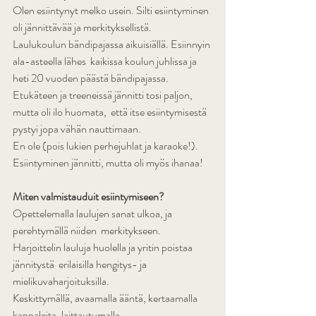
Olen esiintynyt melko usein. Silti esiintyminen 
oli jännittävää ja merkityksellistä.
Laulukoulun bändipajassa aikuisiällä. Esiinnyin 
ala-asteella lähes  kaikissa koulun juhlissa ja 
heti 20 vuoden päästä bändipajassa.  
Etukäteen ja treeneissä jännitti tosi paljon, 
mutta oli ilo huomata,  että itse esiintymisestä 
pystyi jopa vähän nauttimaan.
En ole (pois lukien perhejuhlat ja karaoke!). 
Esiintyminen jännitti, mutta oli myös ihanaa!
Miten valmistauduit esiintymiseen?
Opettelemalla laulujen sanat ulkoa, ja 
perehtymällä niiden  merkitykseen. 
Harjoittelin lauluja huolella ja yritin poistaa 
jännitystä  erilaisilla hengitys- ja 
mielikuvaharjoituksilla.
Keskittymällä, avaamalla ääntä, kertaamalla 
kappaleita, laittautumalla.