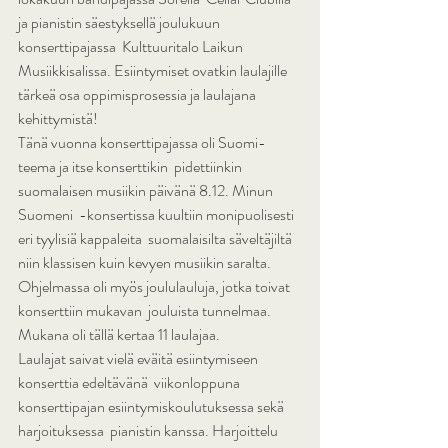
ja pianistin säestyksellä joulukuun 
konserttipajassa  Kulttuuritalo Laikun 
Musiikkisalissa. Esiintymiset ovatkin laulajille  
tärkeä osa oppimisprosessia ja laulajana 
kehittymistä!
Tänä vuonna konserttipajassa oli Suomi-
teema ja itse konserttikin  pidettiinkin 
suomalaisen musiikin päivänä 8.12. Minun 
Suomeni  -konsertissa kuultiin monipuolisesti 
eri tyylisiä kappaleita  suomalaisilta säveltäjiltä 
niin klassisen kuin kevyen musiikin saralta.  
Ohjelmassa oli myös joululauluja, jotka toivat 
konserttiin mukavan  jouluista tunnelmaa. 
Mukana oli tällä kertaa 11 laulajaa.
Laulajat saivat vielä eväitä esiintymiseen 
konserttia edeltävänä  viikonloppuna 
konserttipajan esiintymiskoulutuksessa sekä 
harjoituksessa  pianistin kanssa. Harjoittelu 