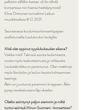
palkittiin tälläkin kertaa: oli ilo nähdä  
konsertissa niin hienoa heittäytymistä!
Elina Ontronen tunnelmoi Laikun 
musiikkisalissa 8.12.2021.
Seuraavassa kuulumisia konserttipajaan 
osallistuneilta Laulukoulun laulajilta:
Mitä olet oppinut syyslukukauden aikana?
Vaikka mitä! Teknisiä asioita laulamisesta, 
mutta myös itseluottamusta ja rohkeutta.
Laulutekniikka on parantunut. Olen miettinyt 
myös läsnäolon ja laulun kautta kohtaamisen 
teemoja
Ääni on juurtunut paremmin kroppaan. Ääni 
pysyy tasalaatuisena läpi skaalan.
Oletko esiintynyt paljon aiemmin ja miltä 
tuntui esiintyä Minun Suomeni -konsertissa?