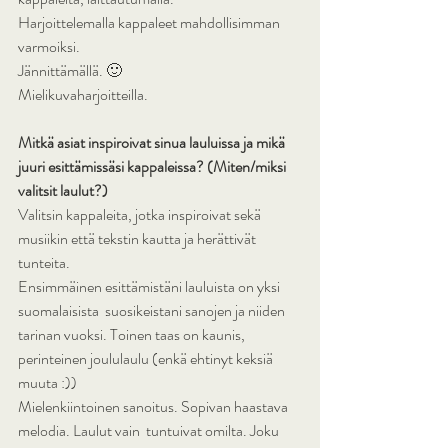
Harjoittelemalla kappaleet mahdollisimman 
varmoiksi.
Jännittämällä. 🙂
Mielikuvaharjoitteilla.
Mitkä asiat inspiroivat sinua lauluissa ja mikä 
juuri esittämissäsi kappaleissa? (Miten/miksi 
valitsit laulut?)
Valitsin kappaleita, jotka inspiroivat sekä 
musiikin että tekstin kautta ja herättivät 
tunteita.
Ensimmäinen esittämistäni lauluista on yksi 
suomalaisista  suosikeistani sanojen ja niiden 
tarinan vuoksi. Toinen taas on kaunis,  
perinteinen joululaulu (enkä ehtinyt keksiä 
muuta :))
Mielenkiintoinen sanoitus. Sopivan haastava 
melodia. Laulut vain  tuntuivat omilta. Joku 