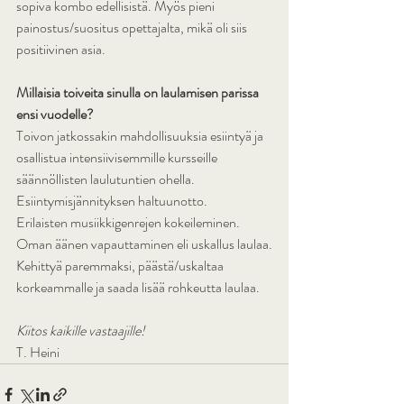
sopiva kombo edellisistä. Myös pieni  
painostus/suositus opettajalta, mikä oli siis 
positiivinen asia.
Millaisia toiveita sinulla on laulamisen parissa 
ensi vuodelle?
Toivon jatkossakin mahdollisuuksia esiintyä ja 
osallistua intensiivisemmille kursseille 
säännöllisten laulutuntien ohella.
Esiintymisjännityksen haltuunotto.
Erilaisten musiikkigenrejen kokeileminen.
Oman äänen vapauttaminen eli uskallus laulaa.
Kehittyä paremmaksi, päästä/uskaltaa 
korkeammalle ja saada lisää rohkeutta laulaa.
Kiitos kaikille vastaajille!
T. Heini