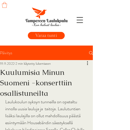
Varaa tunti
Päivitys
19.9.2022
2 min käytetty lukemiseen
Kuulumisia Minun
Suomeni -konserttiin
osallistuneilta
Laulukoulun syksyn tunneilla on opeteltu 
innolla uusia lauluja ja  taitoja. Laulutuntien 
lisäksi laulajilla on ollut mahdollisuus päästä  
esiintymään Housebändin säestyksellä 
lokakuun bändipajassa Sorella  Cellar Clubilla 