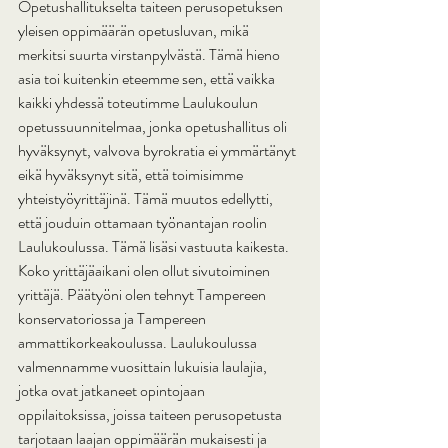
Opetushallitukselta taiteen perusopetuksen 
yleisen oppimäärän opetusluvan, mikä 
merkitsi suurta virstanpylvästä. Tämä hieno 
asia toi kuitenkin eteemme sen, että vaikka 
kaikki yhdessä toteutimme Laulukoulun 
opetussuunnitelmaa, jonka opetushallitus oli 
hyväksynyt, valvova byrokratia ei ymmärtänyt 
eikä hyväksynyt sitä, että toimisimme 
yhteistyöyrittäjinä. Tämä muutos edellytti, 
että jouduin ottamaan työnantajan roolin 
Laulukoulussa. Tämä lisäsi vastuuta kaikesta. 
Koko yrittäjäaikani olen ollut sivutoiminen 
yrittäjä. Päätyöni olen tehnyt Tampereen 
konservatoriossa ja Tampereen 
ammattikorkeakoulussa. Laulukoulussa 
valmennamme vuosittain lukuisia laulajia, 
jotka ovat jatkaneet opintojaan 
oppilaitoksissa, joissa taiteen perusopetusta 
tarjotaan laajan oppimäärän mukaisesti ja 