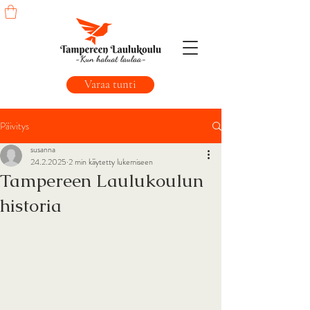
Varaa tunti
Päivitys
susanna
24.2.2025
2 min käytetty lukemiseen
Tampereen Laulukoulun
historia