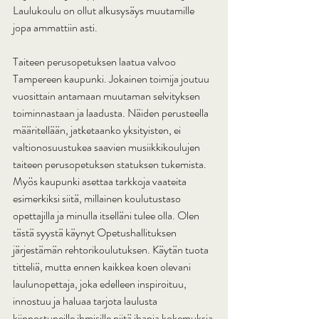
Laulukoulu on ollut alkusysäys muutamille 
jopa ammattiin asti. 
Taiteen perusopetuksen laatua valvoo 
Tampereen kaupunki. Jokainen toimija joutuu 
vuosittain antamaan muutaman selvityksen 
toiminnastaan ja laadusta. Näiden perusteella 
määritellään, jatketaanko yksityisten, ei 
valtionosuustukea saavien musiikkikoulujen 
taiteen perusopetuksen statuksen tukemista. 
Myös kaupunki asettaa tarkkoja vaateita 
esimerkiksi siitä, millainen koulutustaso 
opettajilla ja minulla itselläni tulee olla. Olen 
tästä syystä käynyt Opetushallituksen 
järjestämän rehtorikoulutuksen. Käytän tuota 
titteliä, mutta ennen kaikkea koen olevani 
laulunopettaja, joka edelleen inspiroituu, 
innostuu ja haluaa tarjota laulusta 
kiinnostuneille ihmisille niitä ihania kokemuksia 