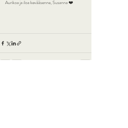
Aurikoa ja iloa kevääsenne, Susanna ❤️
Viimeisimmät päivitykset
Katso kaikki