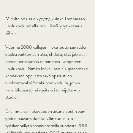
Minulta on usein kysytty, kuinka Tampereen 
Laulukoulu sai alkunsa. Tässä lyhyt katsaus 
siihen.
Vuonna 2008 kollegani, joka joutui sairauden 
vuoksi vaihtamaan alaa, ehdotti, että jatkaisin 
hänen perustamaa toiminimeä Tampereen 
Laulukoulu. Nimen lisäksi, sain alkupääomaksi 
kahdeksan oppilasta sekä opetustilan 
vuokrattavaksi Satakunnankadulta, jonka 
kellaritiloissa toimi useita eri toimijoita – ja 
studio.
Ensimmäisen lukuvuoden aikana opetin vain 
yhden päivän viikossa. Olin tuolloin jo 
työskennellyt konservatoriolla vuodesta 2001 
ja Piramk: ssa vuodesta 2002, mutta vuosina 