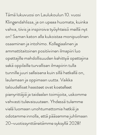
Tämä lukuvuosi on Laulukoulun 10. vuosi 
Klingendahlissa, ja on upeaa huomata, kuinka 
vahva, tiivis ja inspiroiva työyhteisö meillä nyt 
on! Saman katon alla kukoistaa monipuolinen 
osaaminen ja intohimo. Kollegiaalinen ja 
ammattitaitoinen positiivinen ilmapiiri luo 
opettajille mahdollisuuden kehittyä opettajina 
sekä oppilaille turvallisen ilmapiirin tulla 
tunnille juuri sellaisena kuin sillä hetkellä on, 
laulamaan ja oppimaan uutta. Vaikka 
taloudelliset haasteet ovat koetelleet 
pienyrittäjiä ja taidealan toimijoita, uskomme 
vahvasti tulevaisuuteen. Yhdessä tulemme 
vielä luomaan unohtumattomia hetkiä ja 
odotamme innolla, että pääsemme juhlimaan 
20-vuotissynttäreitämme syksyllä 2028!  