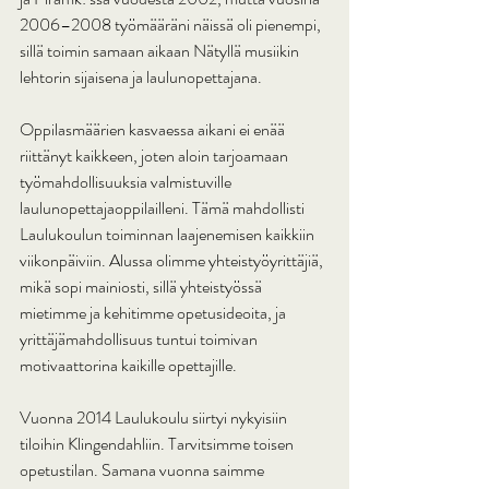
2006–2008 työmääräni näissä oli pienempi, 
sillä toimin samaan aikaan Nätyllä musiikin 
lehtorin sijaisena ja laulunopettajana.
Oppilasmäärien kasvaessa aikani ei enää 
riittänyt kaikkeen, joten aloin tarjoamaan 
työmahdollisuuksia valmistuville 
laulunopettajaoppilailleni. Tämä mahdollisti 
Laulukoulun toiminnan laajenemisen kaikkiin 
viikonpäiviin. Alussa olimme yhteistyöyrittäjiä, 
mikä sopi mainiosti, sillä yhteistyössä 
mietimme ja kehitimme opetusideoita, ja 
yrittäjämahdollisuus tuntui toimivan 
motivaattorina kaikille opettajille.
Vuonna 2014 Laulukoulu siirtyi nykyisiin 
tiloihin Klingendahliin. Tarvitsimme toisen 
opetustilan. Samana vuonna saimme 